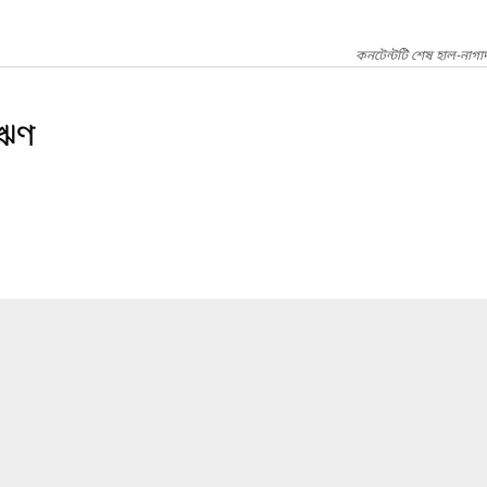
কনটেন্টটি শেষ হাল-নাগা
ঋণ