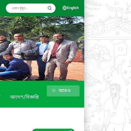
English
আরও
র
আদেশ/বিজ্ঞপ্তি