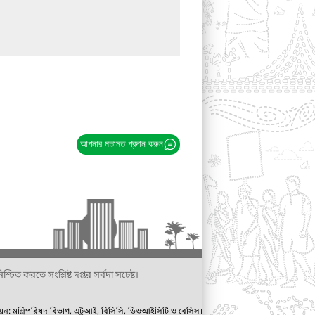
আপনার মতামত প্রদান করুন
্চিত করতে সংশ্লিষ্ট দপ্তর সর্বদা সচেষ্ট।
ায়ন: মন্ত্রিপরিষদ বিভাগ, এটুআই, বিসিসি, ডিওআইসিটি ও বেসিস।