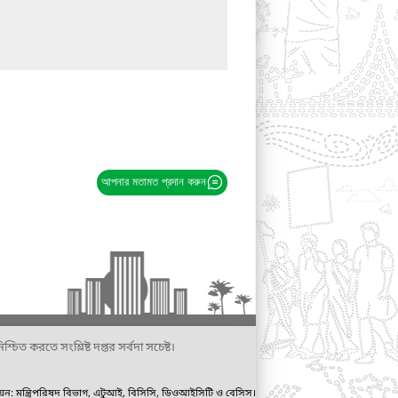
আপনার মতামত প্রদান করুন
্চিত করতে সংশ্লিষ্ট দপ্তর সর্বদা সচেষ্ট।
ায়ন: মন্ত্রিপরিষদ বিভাগ, এটুআই, বিসিসি, ডিওআইসিটি ও বেসিস।