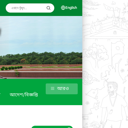
English
আরও
র
আদেশ/বিজ্ঞপ্তি